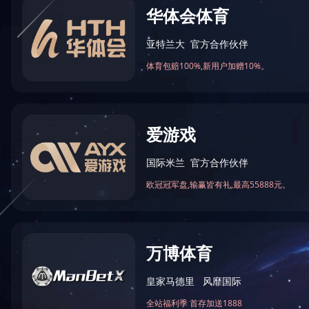
首页
企业文化
企业画册
当前位置：
>>
>>
共
0
条记录 当前页
1/1
第 1-0 条
友情链接：
政府类网站链接
集团